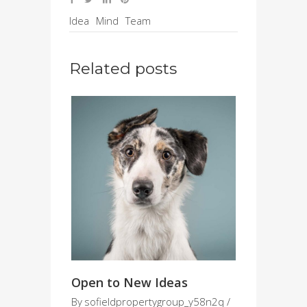
Idea
Mind
Team
Related posts
Open to New Ideas
By
sofieldpropertygroup_y58n2q